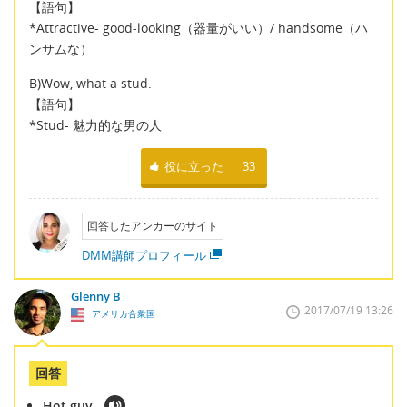
【語句】
*Attractive- good-looking（器量がいい）/ handsome（ハ
ンサムな）
B)Wow, what a stud.
【語句】
*Stud- 魅力的な男の人
役に立った
33
回答したアンカーのサイト
DMM講師プロフィール
Glenny B
2017/07/19 13:26
アメリカ合衆国
回答
Hot guy.