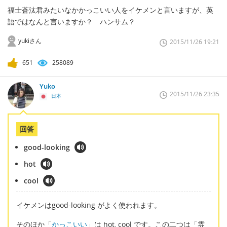
福士蒼汰君みたいなかかっこいい人をイケメンと言いますが、英
語ではなんと言いますか？ ハンサム？
yukiさん
2015/11/26 19:21
651
258089
Yuko
2015/11/26 23:35
日本
回答
good-looking
hot
cool
イケメンはgood-looking がよく使われます。
そのほか「
かっこいい
」は hot, cool です。この二つは「雰