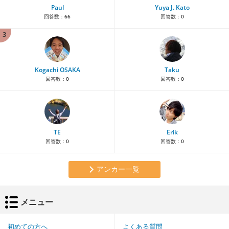
Paul
Yuya J. Kato
回答数：
66
回答数：
0
3
Kogachi OSAKA
Taku
回答数：
0
回答数：
0
TE
Erik
回答数：
0
回答数：
0
アンカー一覧
メニュー
初めての方へ
よくある質問