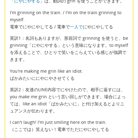
「
にやにやする
」は、動詞の grin を使うことができます。
I'm grinning on the train. / I'm on the train grinning to
myself.
電車でにやにやしてる / 電車で
一人で
にやにやしてる
英訳1：名詞もありますが、形容詞で grinning を使うと、be
grinning「にやにやする」という意味になります。to myself
を添えることで、ひとりで笑いをこらえている感じが強調で
きます。
You're making me grin like an idiot.
ばかみたいににやにやさせてくる
英訳2：友達のLINE内容でにやけたので、相手に返すには、
you make me grin という言い回しができます。場合によっ
ては、like an idiot「ばかみたいに」と付け加えるとよりニ
ュアンスが伝わります。
I can't laugh! I'm just smiling here on the train.
（ここでは）笑えない！電車でただにやにやしてる