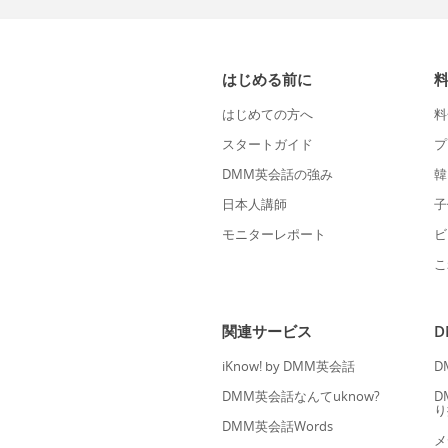
はじめる前に
はじめての方へ
料
スタートガイド
プ
DMM英会話の強み
韓
日本人講師
子
モニターレポート
ビ
こ
関連サービス
iKnow! by DMM英会話
D
DMM英会話なんてuknow?
D
り
DMM英会話Words
メ