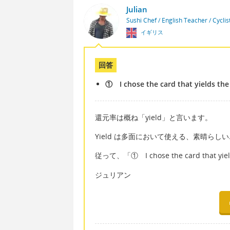
Julian
Sushi Chef / English Teacher / Cycli
イギリス
回答
① I chose the card that yields the
還元率は概ね「yield」と言います。
Yield は多面において使える、素晴ら
従って、「① I chose the card that y
ジュリアン