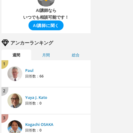
AI講師なら
いつでも相談可能です！
AI講師に聞く
アンカーランキング
週間
月間
総合
1
Paul
回答数：
66
2
Yuya J. Kato
回答数：
0
3
Kogachi OSAKA
回答数：
0