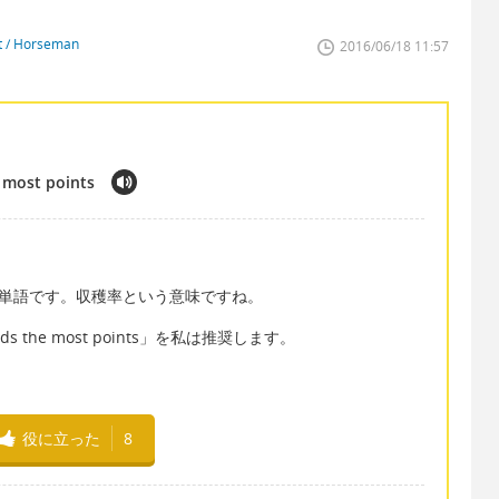
st / Horseman
2016/06/18 11:57
 most points
しい単語です。収穫率という意味ですね。
ields the most points」を私は推奨します。
役に立った
8