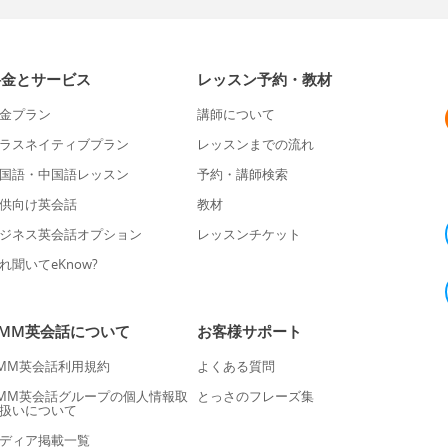
料金とサービス
レッスン予約・教材
金プラン
講師について
ラスネイティブプラン
レッスンまでの流れ
国語・中国語レッスン
予約・講師検索
供向け英会話
教材
ジネス英会話オプション
レッスンチケット
れ聞いてeKnow?
DMM英会話について
お客様サポート
MM英会話利用規約
よくある質問
MM英会話グループの個人情報取
とっさのフレーズ集
扱いについて
ディア掲載一覧