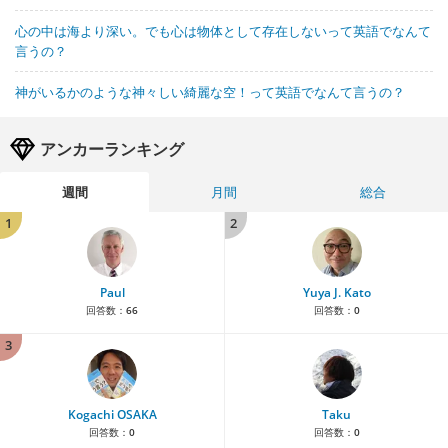
心の中は海より深い。でも心は物体として存在しないって英語でなんて
言うの？
神がいるかのような神々しい綺麗な空！って英語でなんて言うの？
アンカーランキング
週間
月間
総合
1
2
Paul
Yuya J. Kato
回答数：
66
回答数：
0
3
Kogachi OSAKA
Taku
回答数：
0
回答数：
0