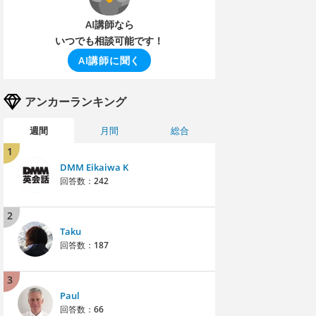
AI講師なら
いつでも相談可能です！
AI講師に聞く
アンカーランキング
週間
月間
総合
1
DMM Eikaiwa K
回答数：
242
2
Taku
回答数：
187
3
Paul
回答数：
66