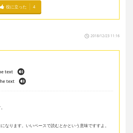
役に立った
4
2018/12/23 11:16
he text
the text
す。
味になります。いいペースで読むとかという意味ですすよ。