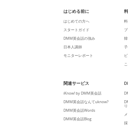
はじめる前に
はじめての方へ
料
スタートガイド
プ
DMM英会話の強み
韓
日本人講師
子
モニターレポート
ビ
こ
関連サービス
iKnow! by DMM英会話
D
DMM英会話なんてuknow?
D
り
DMM英会話Words
メ
DMM英会話Blog
採