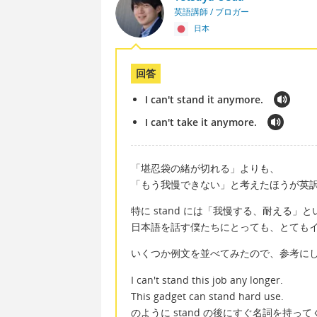
英語講師 / ブロガー
日本
回答
I can't stand it anymore.
I can't take it anymore.
「堪忍袋の緒が切れる」よりも、
「もう我慢できない」と考えたほうが英
特に stand には「我慢する、耐える」
日本語を話す僕たちにとっても、とても
いくつか例文を並べてみたので、参考に
I can't stand this job any longer.
This gadget can stand hard use.
のように stand の後にすぐ名詞を持っ