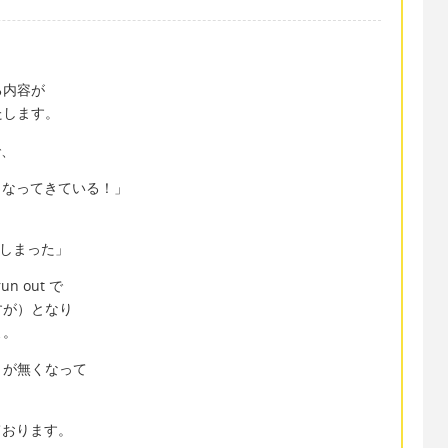
る内容が
たします。
で、
時間が無くなってきている！」
尽きてしまった」
n out で
すが）となり
よ。
」が無くなって
ております。