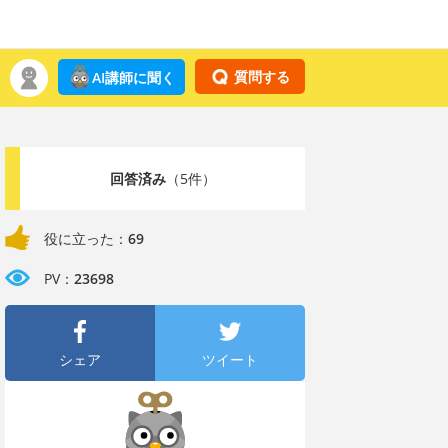
質問する
AI講師に聞く
回答済み
（5件）
役に立った：
69
PV：
23698
シェア
ツイート