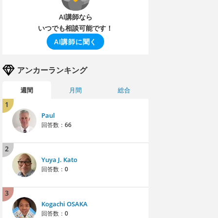
AI講師なら
いつでも相談可能です！
AI講師に聞く
アンカーランキング
週間
月間
総合
1
Paul
回答数：
66
2
Yuya J. Kato
回答数：
0
3
Kogachi OSAKA
回答数：
0