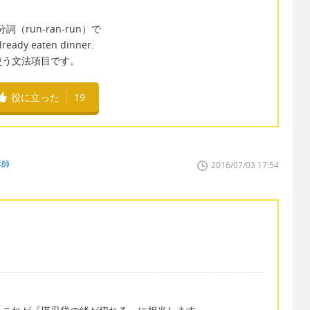
去分詞（run-ran-run）で
y eaten dinner.
使う文法項目です。
役に立った
19
講師
2016/07/03 17:54