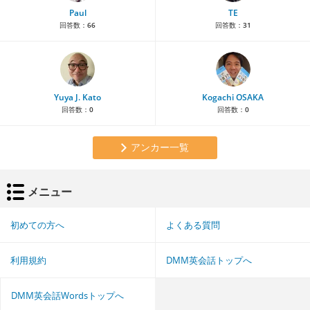
Paul
TE
回答数：
66
回答数：
31
Yuya J. Kato
Kogachi OSAKA
回答数：
0
回答数：
0
アンカー一覧
メニュー
初めての方へ
よくある質問
利用規約
DMM英会話トップへ
DMM英会話Wordsトップへ