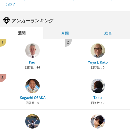
うの？
アンカーランキング
週間
月間
総合
1
2
Paul
Yuya J. Kato
回答数：
66
回答数：
0
3
Kogachi OSAKA
Taku
回答数：
0
回答数：
0