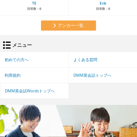
TE
Erik
回答数：
0
回答数：
0
アンカー一覧
メニュー
初めての方へ
よくある質問
利用規約
DMM英会話トップへ
DMM英会話Wordsトップへ