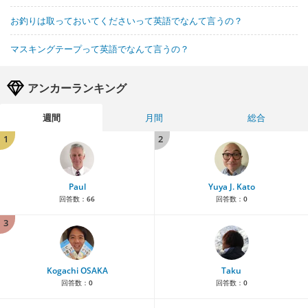
お釣りは取っておいてくださいって英語でなんて言うの？
マスキングテープって英語でなんて言うの？
アンカーランキング
週間
月間
総合
1
2
Paul
Yuya J. Kato
回答数：
66
回答数：
0
3
Kogachi OSAKA
Taku
回答数：
0
回答数：
0