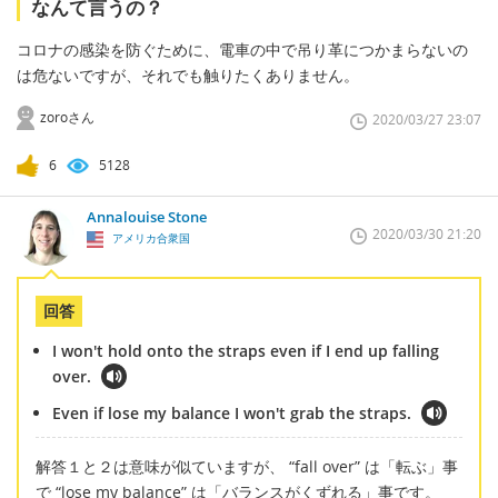
なんて言うの？
コロナの感染を防ぐために、電車の中で吊り革につかまらないの
は危ないですが、それでも触りたくありません。
zoroさん
2020/03/27 23:07
6
5128
Annalouise Stone
2020/03/30 21:20
アメリカ合衆国
回答
I won't hold onto the straps even if I end up falling
over.
Even if lose my balance I won't grab the straps.
解答１と２は意味が似ていますが、 “fall over” は「転ぶ」事
で “lose my balance” は「バランスがくずれる」事です。