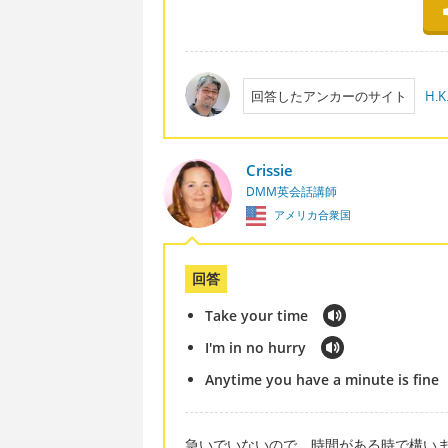
回答したアンカーのサイト
H.K.
Crissie
DMM英会話講師
アメリカ合衆国
回答
Take your time
I'm in no hurry
Anytime you have a minute is fine
急いでいないので、時間がある時で構い