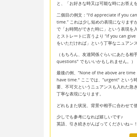
と、「お好きな時又は可能な時にお答え
二個目の例文：“I'd appreciate if you can gi
time.” これは少し短めの表現になりますが、
で「お時間ができた時に」という表現を入れ、最初の例
とストレートに言うより ”if you can g
をいただければ」という丁寧なニュアン
（もちろん、友達関係ぐらいにあたる相手で気を一
questions" でもいいかもしれません。）
最後の例、”None of the above are time crit
have time." ここでは、”urgent" 
要、不可欠というニュアンスも入れた急
丁寧な表現になります。
どれもまた状況、背景や相手に合わせて
少しでも参考になれば嬉しいです♪
英語、引き続きがんばってくださいね