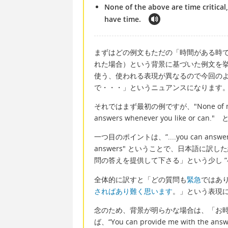
None of the above are time critical
have time.
まずはどの例文もただの「時間がある時
れた場合）という背景に基づいた例文を
使う、使われる表現が異なるので今回の
で・・・」というニュアンスになります
それではまず最初の例ですが、"None of my quest
answers whenever you like or can
一つ目のポイントは、”....you can answer th
answers" ということで、日本語に
問の答えを提供して下さる」という少し ”
全体的に訳すと「どの質問も
緊急
ではあ
さればあり難く思います
。」という表現
念のため、背景が明らかな場合は、「お
ば、“You can provide me with the a