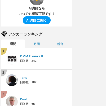
AI講師なら
いつでも相談可能です！
AI講師に聞く
アンカーランキング
週間
月間
総合
1
DMM Eikaiwa K
回答数：
242
2
Taku
回答数：
187
3
Paul
回答数：
66