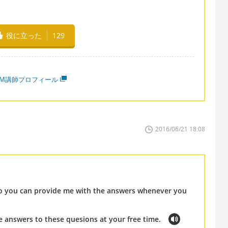
役に立った
129
MM講師プロフィール
2016/06/21 18:08
o you can provide me with the answers whenever you
he answers to these quesions at your free time.