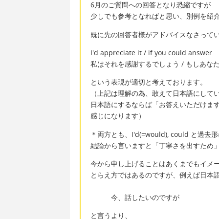
6月のご質問への回答となり恐縮ですが
少しでも参考となればと思い、別例を紹
既に先の回答者様がアドバイスなさって
I'd appreciate it / if you could answer ..
私はそれを感謝するでしょう / もしあなたが
という表現が適切と考えております。
（上記は理解の為、敢えて日本語にして
日本語にするならば「お答えいただけま
感じになります）
＊両方とも、I'd(=would), could 
結論から言いますと「丁寧さを出すため
今から申し上げることはあくまでもイメ
とらえ方ではあるのですが、例えば日本
今、話したいのですが
と言うより、