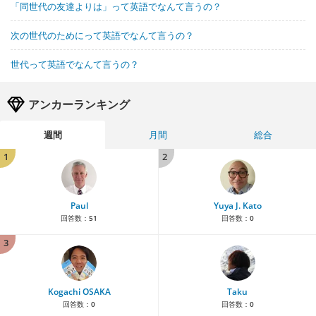
「同世代の友達よりは」って英語でなんて言うの？
次の世代のためにって英語でなんて言うの？
世代って英語でなんて言うの？
アンカーランキング
週間
月間
総合
1
2
Paul
Yuya J. Kato
回答数：
51
回答数：
0
3
Kogachi OSAKA
Taku
回答数：
0
回答数：
0