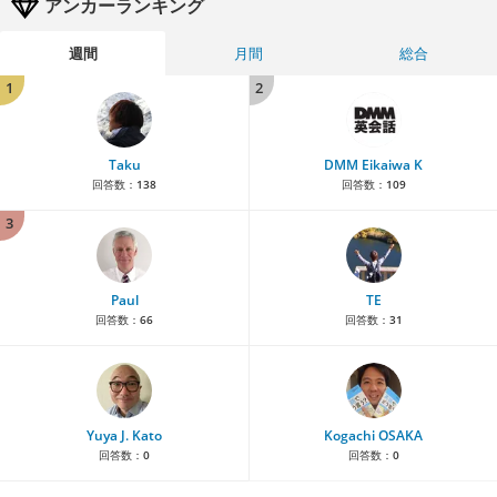
アンカーランキング
週間
月間
総合
1
2
Taku
DMM Eikaiwa K
回答数：
138
回答数：
109
3
Paul
TE
回答数：
66
回答数：
31
Yuya J. Kato
Kogachi OSAKA
回答数：
0
回答数：
0