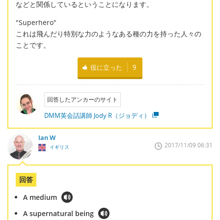
などと関係しているということになります。
"Superhero"
これは飛んだり特別な力のようなある種の力を持った人々の
ことです。
役に立った
9
回答したアンカーのサイト
DMM英会話講師 Jody R（ジョディ）
Ian W
2017/11/09 06:31
イギリス
回答
A medium
A supernatural being