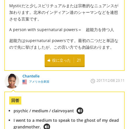
Mysticだと少しスピリチュアルまたは宗教的なニュアンスが
加わります。北米のインディアン達のシャーマンなどを連想
させる言葉です。
A person with supernatural powers＝ 超能力を持つ人
超能力はsupernatural powersです。最初の二つだと単語な
ので先に挙げましたが、この言い方でも勿論伝わります。
役に立った
21
Chantelle
2017/12/08 23:11
アメリカ合衆国
回答
psychic / medium / clairvoyant
I went to a medium to speak to the ghost of my dead
grandmother.