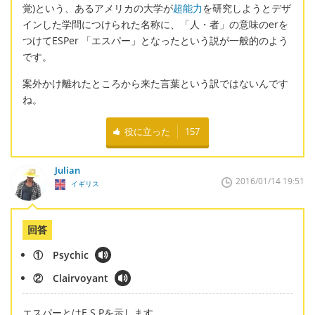
覚)という、あるアメリカの大学が
超能力
を研究しようとデザ
インした学問につけられた名称に、「人・者」の意味のerを
つけてESPer 「エスパー」となったという説が一般的のよう
です。
案外かけ離れたところから来た言葉という訳ではないんです
ね。
役に立った
157
Julian
2016/01/14 19:51
イギリス
回答
① Psychic
② Clairvoyant
エスパーとはE.S.Pを示します。