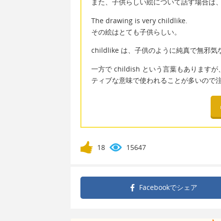
また、子供らしい絵について話す場合は
The drawing is very childlike.
その絵はとても子供らしい。
childlike は、子供のように純真で無
一方で childish という言葉もあり
ティブな意味で使われることが多いので
18
15647
Facebookで
シェア