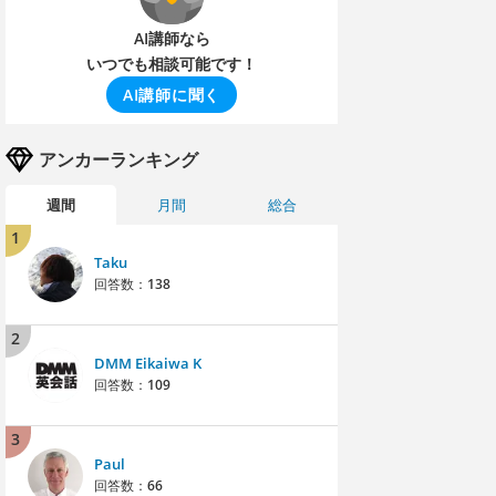
AI講師なら
いつでも相談可能です！
AI講師に聞く
アンカーランキング
週間
月間
総合
1
Taku
回答数：
138
2
DMM Eikaiwa K
回答数：
109
3
Paul
回答数：
66