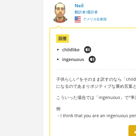
Neil
翻訳者/通訳者
アメリカ合衆国
回答
childlike
ingenuous
子供らしい"をそのまま訳すのなら「chil
になるのであまりポジティブな褒め言葉
こういった場合では「ingenuous」で"
例
・I think that you are an inge