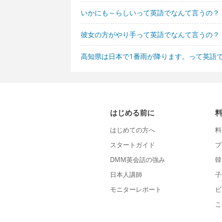
いかにも～らしいって英語でなんて言うの？
彼女の方がやり手って英語でなんて言うの？
高知県は日本で1番雨が降ります。って英語
はじめる前に
はじめての方へ
料
スタートガイド
プ
DMM英会話の強み
韓
日本人講師
子
モニターレポート
ビ
こ