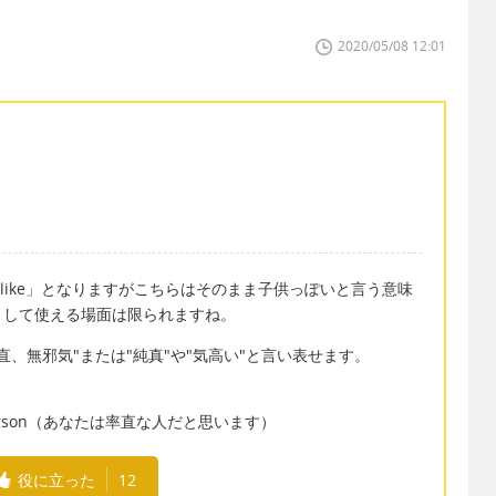
2020/05/08 12:01
dlike」となりますがこちらはそのまま子供っぽいと言う意味
として使える場面は限られますね。
率直、無邪気"または"純真"や"気高い"と言い表せます。
nuous person（あなたは率直な人だと思います）
役に立った
12