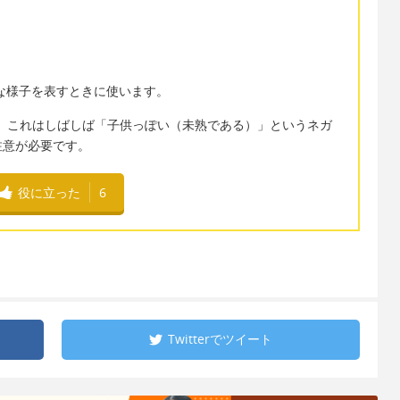
、
邪気な様子を表すときに使います。
ますが、これはしばしば「子供っぽい（未熟である）」というネガ
注意が必要です。
役に立った
6
Twitterで
ツイート