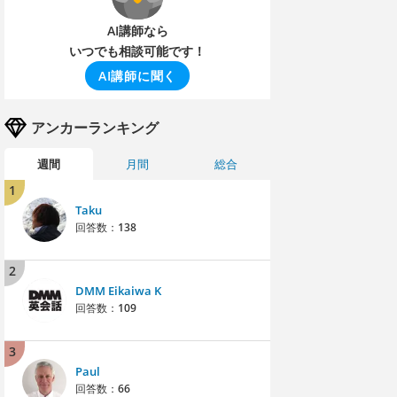
AI講師なら
いつでも相談可能です！
AI講師に聞く
アンカーランキング
週間
月間
総合
1
Taku
回答数：
138
2
DMM Eikaiwa K
回答数：
109
3
Paul
回答数：
66