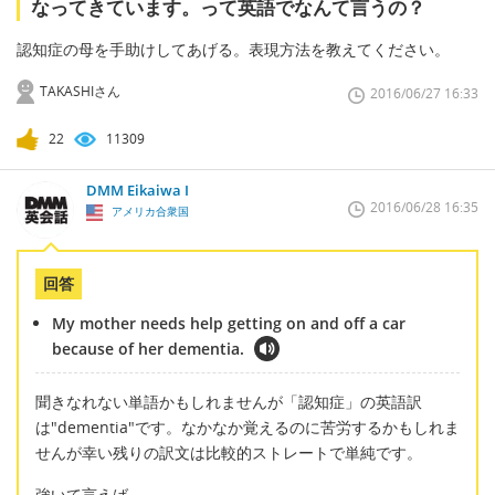
なってきています。って英語でなんて言うの？
認知症の母を手助けしてあげる。表現方法を教えてください。
TAKASHIさん
2016/06/27 16:33
22
11309
DMM Eikaiwa I
2016/06/28 16:35
アメリカ合衆国
回答
My mother needs help getting on and off a car
because of her dementia.
聞きなれない単語かもしれませんが「認知症」の英語訳
は"dementia"です。なかなか覚えるのに苦労するかもしれま
せんが幸い残りの訳文は比較的ストレートで単純です。
強いて言えば