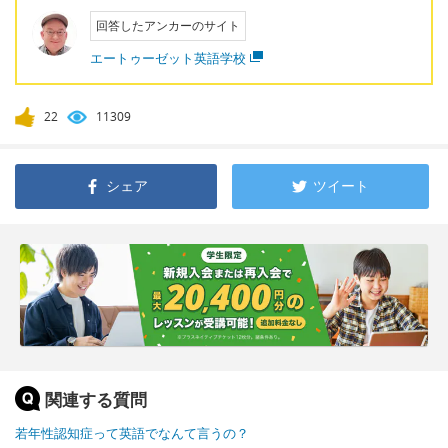
回答したアンカーのサイト
エートゥーゼット英語学校
22
11309
シェア
ツイート
関連する質問
若年性認知症って英語でなんて言うの？