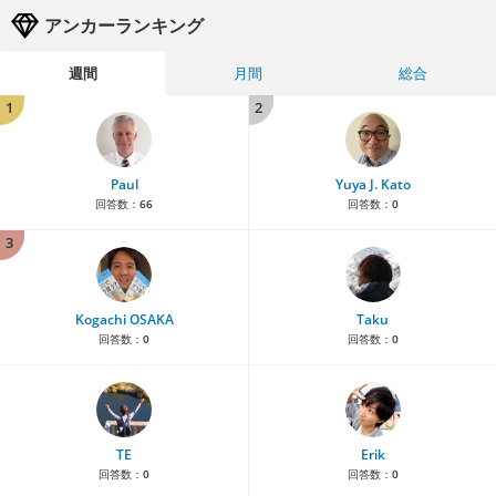
アンカーランキング
週間
月間
総合
1
2
Paul
Yuya J. Kato
回答数：
66
回答数：
0
3
Kogachi OSAKA
Taku
回答数：
0
回答数：
0
TE
Erik
回答数：
0
回答数：
0