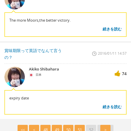
The more Moors,the better victory.
続きを読む
賞味期限って英語でなんて言う
2016/01/11 14:57
の？
Akiko Shibahara
74
日本
expiry date
続きを読む
<<
<
48
49
50
51
52
>