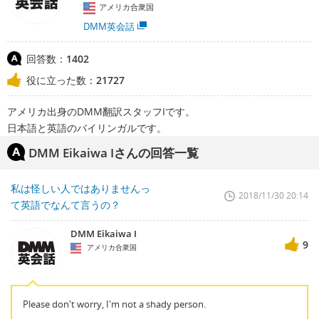
アメリカ合衆国
DMM英会話
回答数：
1402
役に立った数：
21727
アメリカ出身のDMM翻訳スタッフIです。
日本語と英語のバイリンガルです。
DMM Eikaiwa Iさんの回答一覧
私は怪しい人ではありませんっ
2018/11/30 20:14
て英語でなんて言うの？
DMM Eikaiwa I
9
アメリカ合衆国
Please don't worry, I'm not a shady person.