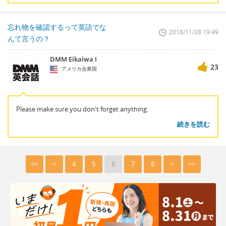
忘れ物を確認するって英語でな
2018/11/28 19:49
んて言うの？
DMM Eikaiwa I
23
アメリカ合衆国
Please make sure you don't forget anything.
続きを読む
<<
<
4
5
6
7
8
>
>>