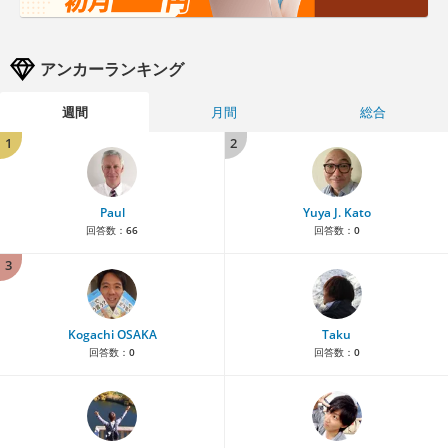
アンカーランキング
週間
月間
総合
1
2
Paul
Yuya J. Kato
回答数：
66
回答数：
0
3
Kogachi OSAKA
Taku
回答数：
0
回答数：
0