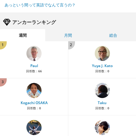
あっという間って英語でなんて言うの？
アンカーランキング
週間
月間
総合
1
2
Paul
Yuya J. Kato
回答数：
66
回答数：
0
3
Kogachi OSAKA
Taku
回答数：
0
回答数：
0