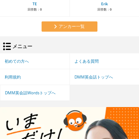
TE
Erik
回答数：
0
回答数：
0
アンカー一覧
メニュー
初めての方へ
よくある質問
利用規約
DMM英会話トップへ
DMM英会話Wordsトップへ