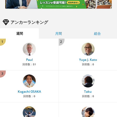
アンカーランキング
週間
月間
総合
1
2
Paul
Yuya J. Kato
回答数：
51
回答数：
0
3
Kogachi OSAKA
Taku
回答数：
0
回答数：
0