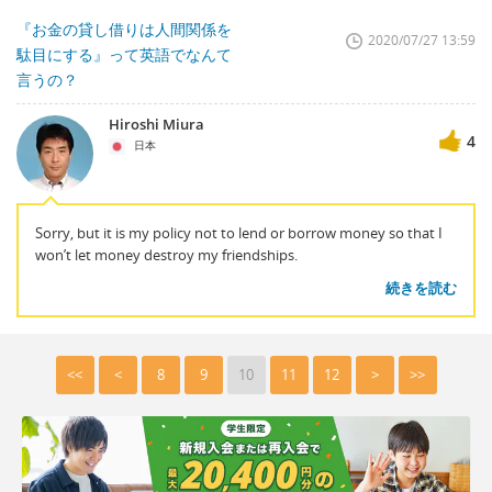
『お金の貸し借りは人間関係を
2020/07/27 13:59
駄目にする』って英語でなんて
言うの？
Hiroshi Miura
4
日本
Sorry, but it is my policy not to lend or borrow money so that I
won’t let money destroy my friendships.
続きを読む
<<
<
8
9
10
11
12
>
>>