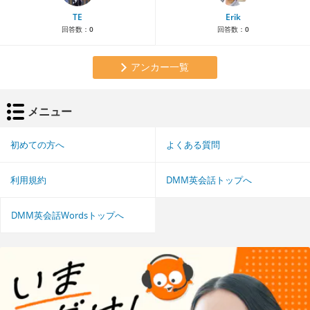
TE
Erik
回答数：
0
回答数：
0
アンカー一覧
メニュー
初めての方へ
よくある質問
利用規約
DMM英会話トップへ
DMM英会話Wordsトップへ