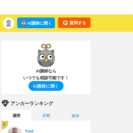
質問する
AI講師に聞く
AI講師なら
いつでも相談可能です！
AI講師に聞く
アンカーランキング
週間
月間
総合
1
Paul