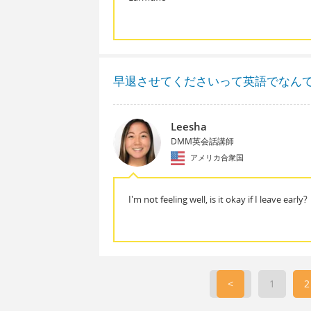
早退させてくださいって英語でなん
Leesha
DMM英会話講師
アメリカ合衆国
I'm not feeling well, is it okay if I leave early?
<
1
2