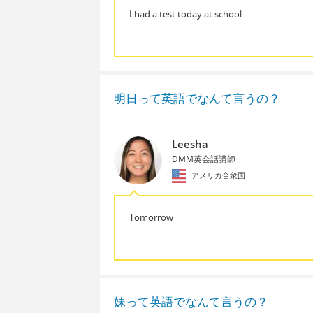
I had a test today at school.
明日って英語でなんて言うの？
Leesha
DMM英会話講師
アメリカ合衆国
Tomorrow
妹って英語でなんて言うの？