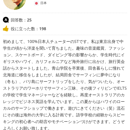
日本
回答数：
25
役に立った数：
198
初めまして、100%日本人チューターのSTです。私は東京出身で中
学生の頃から洋楽を聞いて育ちました。趣味の音楽鑑賞、ファッシ
ョン、スケートボード、ダイビング等の影響からか、学生時代にイ
ギリスやハワイ、カリフォルニアなど海外旅行に出かけ、旅行英会
話からスタートしました。青山学院を卒業後、田舎暮らしに憧れて
北海道に移住をしましたが、結局田舎でサーフィンに夢中になり
（冬も）、バリ島にサーフトリップをしたり、気がついたら、オー
ストラリアのワーホリでサーフィン三昧、その後フィリピンでIELTS
の学校で学生マネージャーなどを経験し。再度オーストラリアのカ
レッジでビジネス英語を学んでいます。この夏からはハワイのロー
カルのサーフショップで働きます。遊びにきてください（笑）流石
にその後は海外の大学に入る計画です。語学学校の経験からスピー
キングの初心者への助言やモチベーションづけができます。どうぞ
よろしくお願い致します。