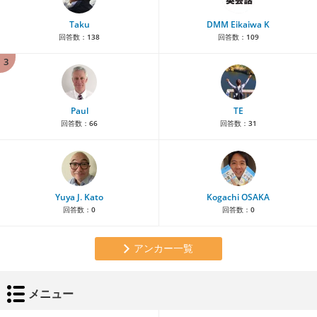
Taku
DMM Eikaiwa K
回答数：
138
回答数：
109
3
Paul
TE
回答数：
66
回答数：
31
Yuya J. Kato
Kogachi OSAKA
回答数：
0
回答数：
0
アンカー一覧
メニュー