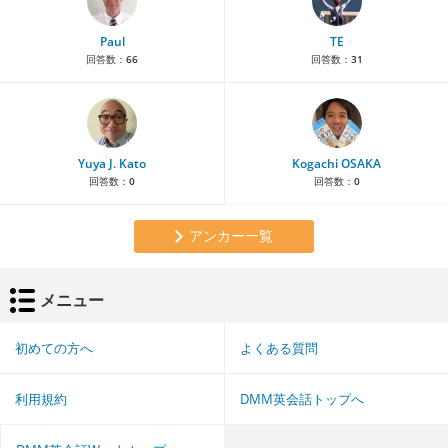
Paul
TE
回答数：
66
回答数：
31
Yuya J. Kato
Kogachi OSAKA
回答数：
0
回答数：
0
アンカー一覧
メニュー
初めての方へ
よくある質問
利用規約
DMM英会話トップへ