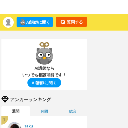
質問する
AI講師に聞く
AI講師なら
いつでも相談可能です！
AI講師に聞く
アンカーランキング
週間
月間
総合
1
Taku