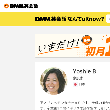
Yoshie B
翻訳家
日本
アメリカのモンタナ州在住です。子供の頃か
学、卒業後1年間イギリスで語学留学しました