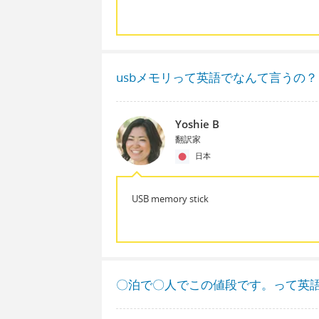
usbメモリって英語でなんて言うの？
Yoshie B
翻訳家
日本
USB memory stick
〇泊で〇人でこの値段です。って英