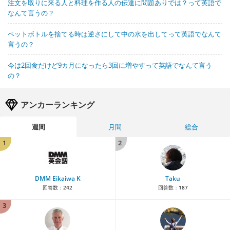
注文を取りに来る人と料理を作る人の伝達に問題ありでは？って英語で
なんて言うの？
ペットボトルを捨てる時は逆さにして中の水を出してって英語でなんて
言うの？
今は2回食だけど9カ月になったら3回に増やすって英語でなんて言う
の？
アンカーランキング
週間
月間
総合
1
2
DMM Eikaiwa K
Taku
回答数：
242
回答数：
187
3