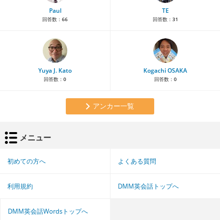
Paul
TE
回答数：
66
回答数：
31
Yuya J. Kato
Kogachi OSAKA
回答数：
0
回答数：
0
アンカー一覧
メニュー
初めての方へ
よくある質問
利用規約
DMM英会話トップへ
DMM英会話Wordsトップへ