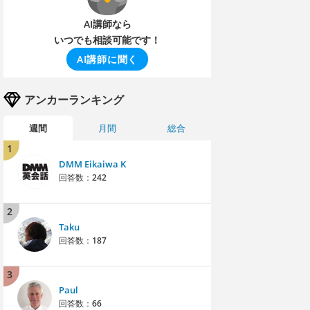
AI講師なら
いつでも相談可能です！
AI講師に聞く
アンカーランキング
週間
月間
総合
1
DMM Eikaiwa K
回答数：
242
2
Taku
回答数：
187
3
Paul
回答数：
66