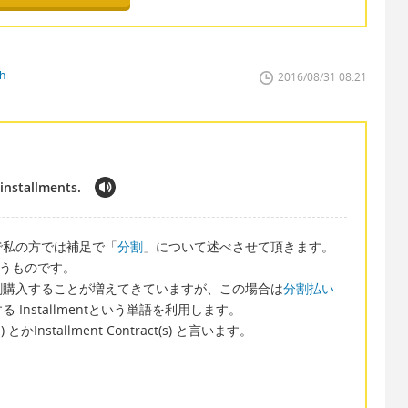
h
2016/08/31 08:21
installments.
で私の方では補足で「
分割
」について述べさせて頂きます。
いうものです。
割購入することが増えてきていますが、この場合は
分割払い
Installmentという単語を利用します。
s) とかInstallment Contract(s) と言います。
。