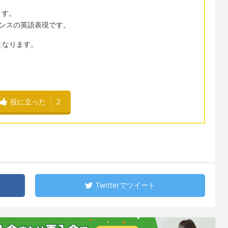
ます。
ュアンスの英語表現です。
て」となります。
役に立った
2
Twitterで
ツイート