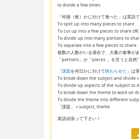
to divide a few times
「何個（枚）かに分けて食べた」は英語
To split up into many pieces to share
To cut up into a few pieces to
To divide up into many portions to sha
To separate into a few pieces to share
複数の人数がいる場合で、大量の食事が
「portions」か「pieces 」を言うと自
「
課題
を何日かに分けて
終わらせた
」は
To break down the subject and divide i
To divide up aspects of the subject to d
To break down the theme to work on du
To divide the theme into different subj
「課題」＝subject, theme
英語頑張って下さい！