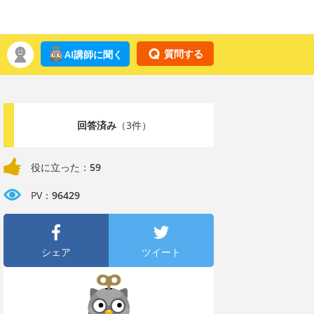
質問する
AI講師に聞く
回答済み
（3件）
役に立った：
59
PV：
96429
シェア
ツイート