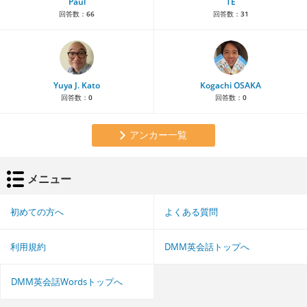
Paul
TE
回答数：
66
回答数：
31
Yuya J. Kato
Kogachi OSAKA
回答数：
0
回答数：
0
アンカー一覧
メニュー
初めての方へ
よくある質問
利用規約
DMM英会話トップへ
DMM英会話Wordsトップへ