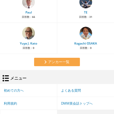
Paul
TE
回答数：
66
回答数：
31
Yuya J. Kato
Kogachi OSAKA
回答数：
0
回答数：
0
アンカー一覧
メニュー
初めての方へ
よくある質問
利用規約
DMM英会話トップへ