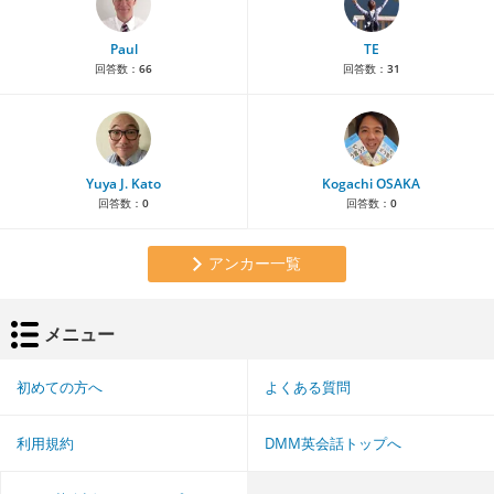
Paul
TE
回答数：
66
回答数：
31
Yuya J. Kato
Kogachi OSAKA
回答数：
0
回答数：
0
アンカー一覧
メニュー
初めての方へ
よくある質問
利用規約
DMM英会話トップへ