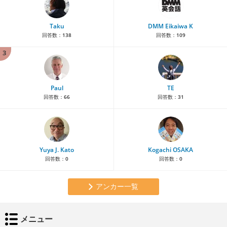
Taku
DMM Eikaiwa K
回答数：
138
回答数：
109
3
Paul
TE
回答数：
66
回答数：
31
Yuya J. Kato
Kogachi OSAKA
回答数：
0
回答数：
0
アンカー一覧
メニュー