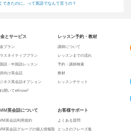
くできたのに。って英語でなんて言うの？
料金とサービス
レッスン予約・教材
金プラン
講師について
ラスネイティブプラン
レッスンまでの流れ
国語・中国語レッスン
予約・講師検索
供向け英会話
教材
ジネス英会話オプション
レッスンチケット
れ聞いてeKnow?
DMM英会話について
お客様サポート
MM英会話利用規約
よくある質問
MM英会話グループの個人情報取
とっさのフレーズ集