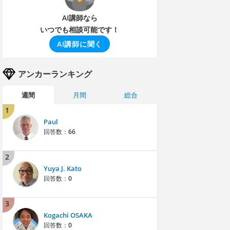
AI講師なら
いつでも相談可能です！
AI講師に聞く
アンカーランキング
週間
月間
総合
1
Paul
回答数：
66
2
Yuya J. Kato
回答数：
0
3
Kogachi OSAKA
回答数：
0