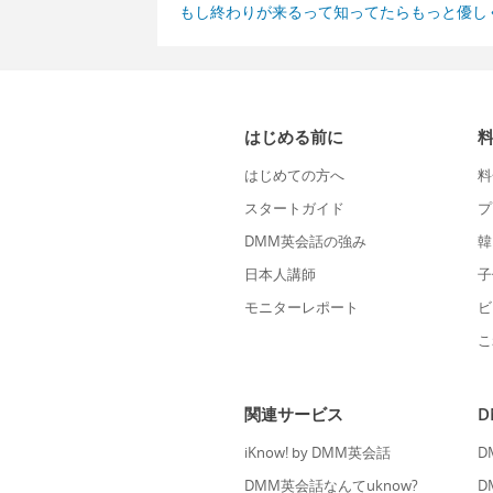
もし終わりが来るって知ってたらもっと優し
はじめる前に
はじめての方へ
料
スタートガイド
プ
DMM英会話の強み
韓
日本人講師
子
モニターレポート
ビ
こ
関連サービス
iKnow! by DMM英会話
D
DMM英会話なんてuknow?
D