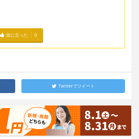
役に立った
0
Twitterで
ツイート