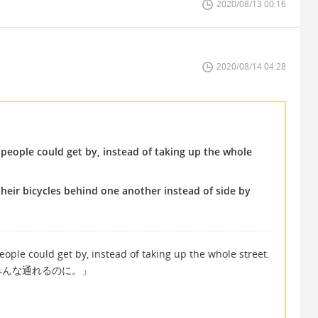
2020/08/13 00:16
2020/08/14 04:28
o people could get by, instead of taking up the whole
 their bicycles behind one another instead of side by
eople could get by, instead of taking up the whole street.
みんな通れるのに。」