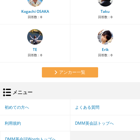
Kogachi OSAKA
Taku
回答数：
0
回答数：
0
TE
Erik
回答数：
0
回答数：
0
アンカー一覧
メニュー
初めての方へ
よくある質問
利用規約
DMM英会話トップへ
DMM英会話Wordsトップへ