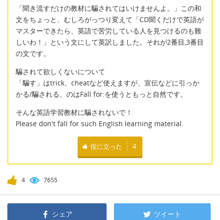
「聞き流すだけの教材に騙されてはいけませんよ。」この和
文をちょっと、むしろがっつり変えて「CD聞くだけで英語が
マスターできたら、英語で苦労している人を見つけるのも難
しいわ！」という文にして英訳しました。それが2番目,3番目
の文です。
騙されて欲しくないについて
「騙す」はtrick、cheatなど使えますが、宣伝などに引っか
かる/騙される、のはFall for:を使うともっと自然です。
そんな英語学習教材に騙されないで！
Please don't fall for such English learning material.
役に立った
4
4
7655
シェア
ツイート