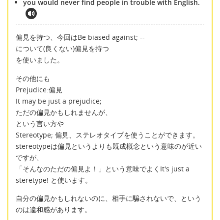
you would never find people in trouble with English.
偏見を持つ、今回はBe biased against; --
について(良くない)偏見を持つ
を使いました。
その他にも
Prejudice:偏見
It may be just a prejudice;
ただの偏見かもしれませんが、
という言い方や
Stereotype; 偏見、ステレオタイプを使うことができます。
stereotypeは偏見というよりも既成概念という意味のが近い
ですが、
「そんなのただの偏見よ！」という意味でよくIt's just a
steretype! と使います。
自分の偏見かもしれないのに、相手に騙されないで、という
のは違和感があります。