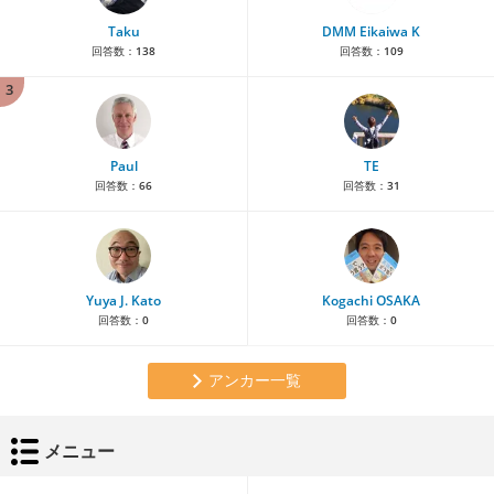
Taku
DMM Eikaiwa K
回答数：
138
回答数：
109
3
Paul
TE
回答数：
66
回答数：
31
Yuya J. Kato
Kogachi OSAKA
回答数：
0
回答数：
0
アンカー一覧
メニュー