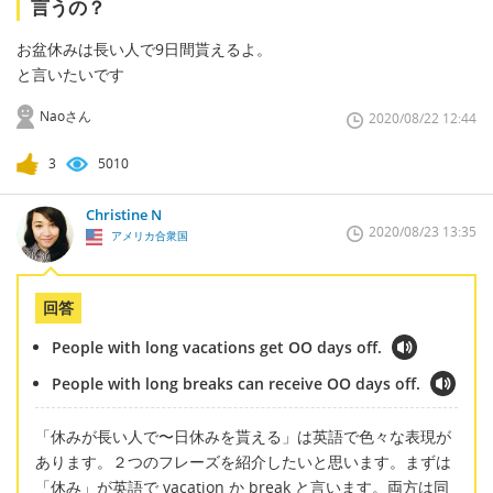
言うの？
お盆休みは長い人で9日間貰えるよ。
と言いたいです
Naoさん
2020/08/22 12:44
3
5010
Christine N
2020/08/23 13:35
アメリカ合衆国
回答
People with long vacations get OO days off.
People with long breaks can receive OO days off.
「休みが長い人で〜日休みを貰える」は英語で色々な表現が
あります。２つのフレーズを紹介したいと思います。まずは
「休み」が英語で vacation か break と言います。両方は同