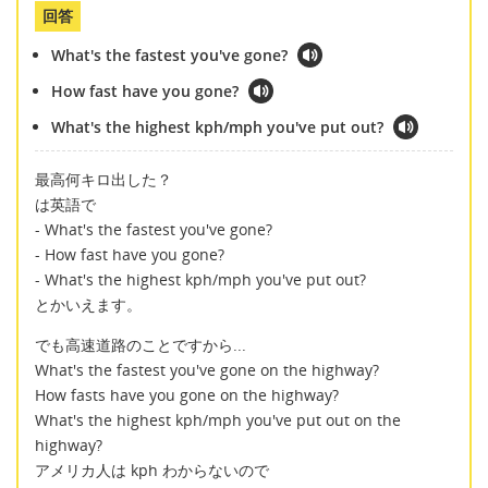
回答
What's the fastest you've gone?
How fast have you gone?
What's the highest kph/mph you've put out?
最高何キロ出した？
は英語で
- What's the fastest you've gone?
- How fast have you gone?
- What's the highest kph/mph you've put out?
とかいえます。
でも高速道路のことですから...
What's the fastest you've gone on the highway?
How fasts have you gone on the highway?
What's the highest kph/mph you've put out on the
highway?
アメリカ人は kph わからないので