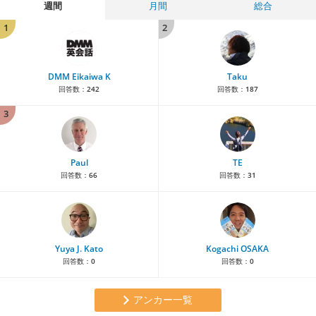
週間
月間
総合
1
2
DMM Eikaiwa K
Taku
回答数：
242
回答数：
187
3
Paul
TE
回答数：
66
回答数：
31
Yuya J. Kato
Kogachi OSAKA
回答数：
0
回答数：
0
アンカー一覧