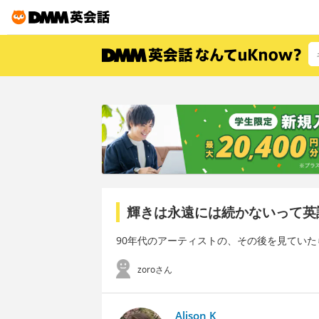
輝きは永遠には続かないって英
90年代のアーティストの、その後を見てい
zoroさん
Alison K