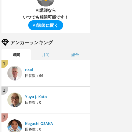
AI講師なら
いつでも相談可能です！
AI講師に聞く
アンカーランキング
週間
月間
総合
1
Paul
回答数：
66
2
Yuya J. Kato
回答数：
0
3
Kogachi OSAKA
回答数：
0