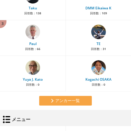
Taku
DMM Eikaiwa K
回答数：
138
回答数：
109
3
Paul
TE
回答数：
66
回答数：
31
Yuya J. Kato
Kogachi OSAKA
回答数：
0
回答数：
0
アンカー一覧
メニュー