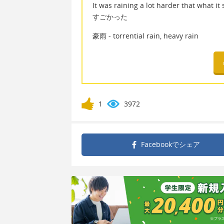
It was raining a lot harder that 
すごかった
豪雨 - torrential rain, heavy rain
1
3972
Facebookで
シェア