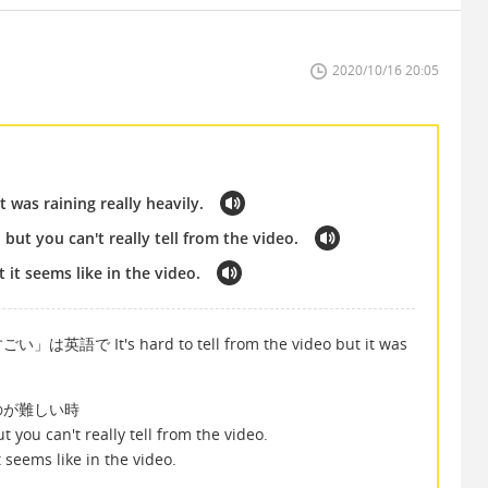
2020/10/16 20:05
it was raining really heavily.
, but you can't really tell from the video.
t it seems like in the video.
t's hard to tell from the video but it was
。
のが難しい時
ut you can't really tell from the video.
t seems like in the video.