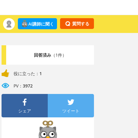
質問する
AI講師に聞く
回答済み
（1件）
役に立った：
1
PV：
3972
シェア
ツイート