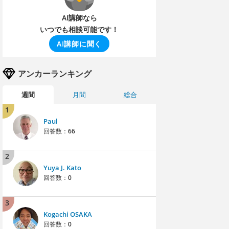
AI講師なら
いつでも相談可能です！
AI講師に聞く
アンカーランキング
週間
月間
総合
1
Paul
回答数：
66
2
Yuya J. Kato
回答数：
0
3
Kogachi OSAKA
回答数：
0