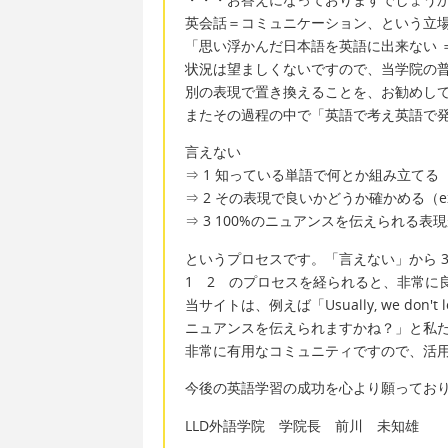
英会話＝コミュニケーション、という立
「思い浮かんだ日本語を英語に出来ない 
状況は望ましくないですので、当学院の
別の表現で置き換えることを、お勧めし
またその過程の中で「英語で考え英語で
言えない
⇒ 1 知っている単語で何とか組み立て
⇒ 2 その表現で良いかどうか確かめる（e
⇒ 3 100%のニュアンスを伝えられる
というプロセスです。「言えない」から 3
1 2 のプロセスを経られると、非常に
当サイトは、例えば「Usually, we don't l
ニュアンスを伝えられますかね？」と私
非常に有用なコミュニティですので、活
今後の英語学習の成功を心より願ってお
LLD外語学院 学院長 前川 未知雄