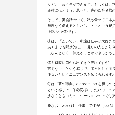
などと、言う事ができます。もしくは、本
正確に伝えようと思うと、先の回答者様
そこで、英会話の中で、私も含めて日本
無理なく伝えるとしたら・・・という視
上記の①~③です。
①は、「たいてい、私達は仕事が大好き
あくまでも間接的に、一握りの人しか好
（なんとなく）伝えることができるかも
②も瞬時に口から出てきた表現ですが、
言えない」という感じで、①と同じく間
少ないというニュアンスを伝えられます
③は「夢の職業」a dream job を得
という感じで、①②同様に、だいぶニュ
少なくともコミュニケーションの上では
※なお、work は「仕事」ですが、job
・・・お答えになっておりますでしょう