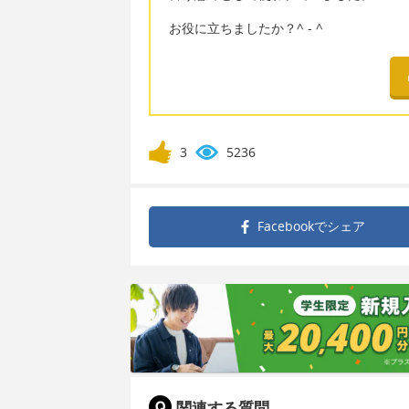
お役に立ちましたか？^ - ^
3
5236
Facebookで
シェア
関連する質問