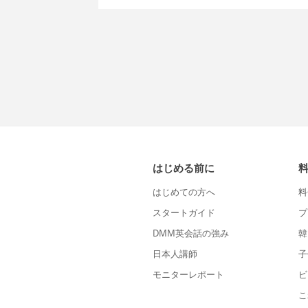
はじめる前に
はじめての方へ
料
スタートガイド
プ
DMM英会話の強み
韓
日本人講師
子
モニターレポート
ビ
こ