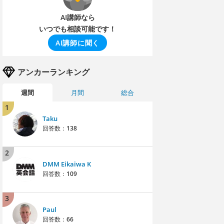
AI講師なら
いつでも相談可能です！
AI講師に聞く
アンカーランキング
週間
月間
総合
1
Taku
回答数：
138
2
DMM Eikaiwa K
回答数：
109
3
Paul
回答数：
66