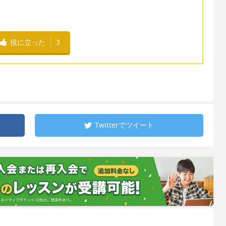
役に立った
3
Twitterで
ツイート