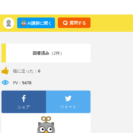
質問する
AI講師に聞く
回答済み
（2件）
役に立った：
6
PV：
9478
シェア
ツイート