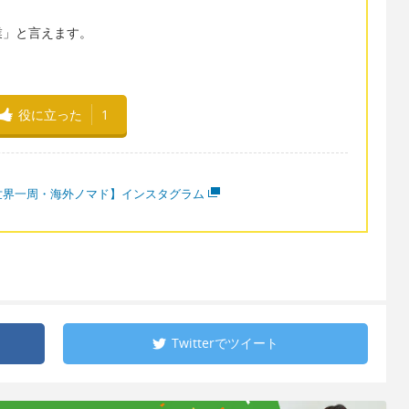
ン授業」と言えます。
役に立った
1
世界一周・海外ノマド】インスタグラム
Twitterで
ツイート