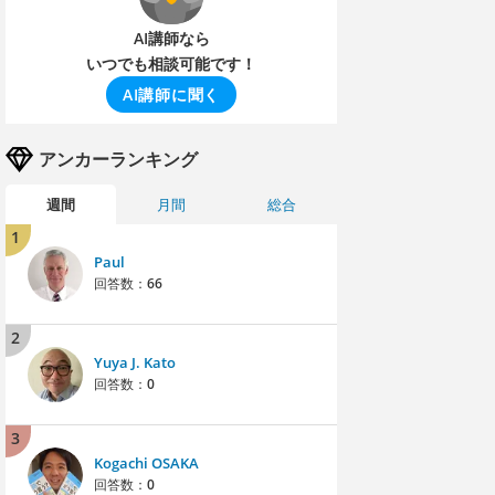
AI講師なら
いつでも相談可能です！
AI講師に聞く
アンカーランキング
週間
月間
総合
1
Paul
回答数：
66
2
Yuya J. Kato
回答数：
0
3
Kogachi OSAKA
回答数：
0