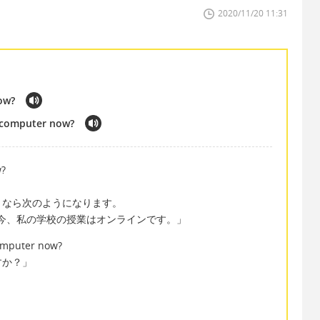
2020/11/20 11:31
now?
e computer now?
w?
」
うなら次のようになります。
ine now.「今、私の学校の授業はオンラインです。」
computer now?
すか？」
」