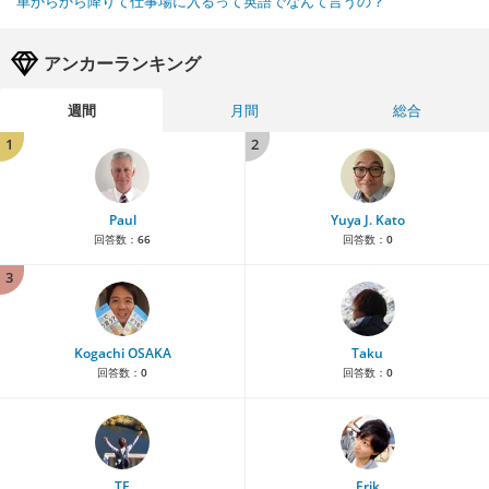
車からから降りて仕事場に入るって英語でなんて言うの？
アンカーランキング
週間
月間
総合
1
2
Paul
Yuya J. Kato
回答数：
66
回答数：
0
3
Kogachi OSAKA
Taku
回答数：
0
回答数：
0
TE
Erik