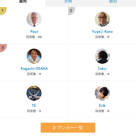
週間
月間
総合
1
2
Paul
Yuya J. Kato
回答数：
66
回答数：
0
3
Kogachi OSAKA
Taku
回答数：
0
回答数：
0
TE
Erik
回答数：
0
回答数：
0
アンカー一覧