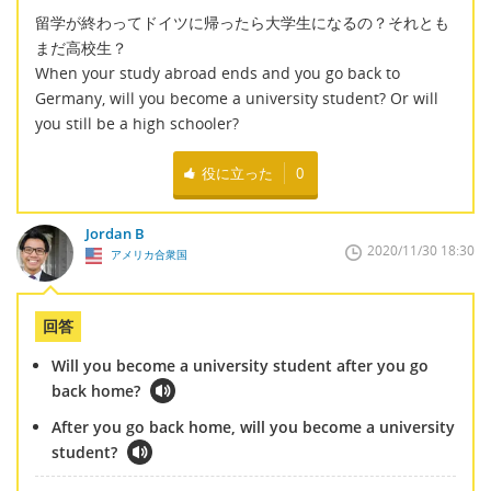
留学が終わってドイツに帰ったら大学生になるの？それとも
まだ高校生？
When your study abroad ends and you go back to
Germany, will you become a university student? Or will
you still be a high schooler?
役に立った
0
Jordan B
2020/11/30 18:30
アメリカ合衆国
回答
Will you become a university student after you go
back home?
After you go back home, will you become a university
student?