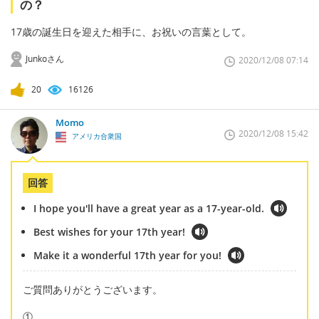
の？
17歳の誕生日を迎えた相手に、お祝いの言葉として。
Junkoさん
2020/12/08 07:14
20
16126
Momo
2020/12/08 15:42
アメリカ合衆国
回答
I hope you'll have a great year as a 17-year-old.
Best wishes for your 17th year!
Make it a wonderful 17th year for you!
ご質問ありがとうございます。
①