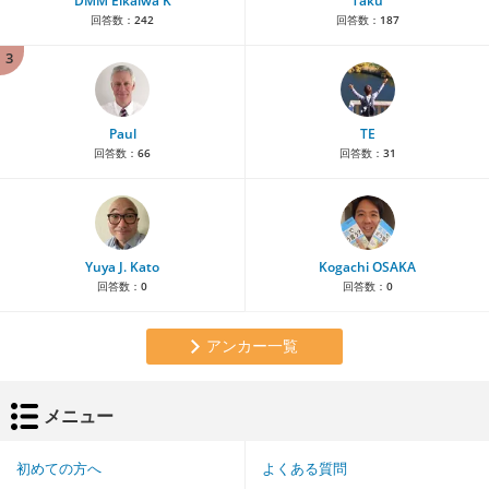
DMM Eikaiwa K
Taku
回答数：
242
回答数：
187
3
Paul
TE
回答数：
66
回答数：
31
Yuya J. Kato
Kogachi OSAKA
回答数：
0
回答数：
0
アンカー一覧
メニュー
初めての方へ
よくある質問