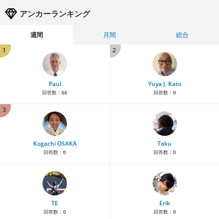
アンカーランキング
週間
月間
総合
1
2
Paul
Yuya J. Kato
回答数：
66
回答数：
0
3
Kogachi OSAKA
Taku
回答数：
0
回答数：
0
TE
Erik
回答数：
0
回答数：
0