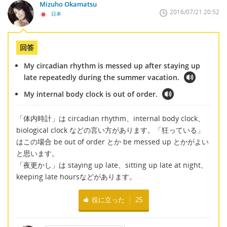
Mizuho Okamatsu
2016/07/21 20:52
日本
回答
My circadian rhythm is messed up after staying up
late repeatedly during the summer vacation.
My internal body clock is out of order.
「体内時計」は circadian rhythm、internal body clock、
biological clock などの言い方があります。「狂っている」
はこの場合 be out of order とか be messed up とかがよい
と思います。
「夜更かし」は staying up late、sitting up late at night、
keeping late hoursなどがあります。
役に立った
25