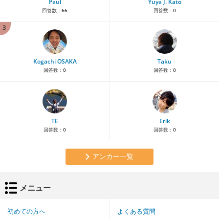
Paul
Yuya J. Kato
回答数：
66
回答数：
0
3
Kogachi OSAKA
Taku
回答数：
0
回答数：
0
TE
Erik
回答数：
0
回答数：
0
アンカー一覧
メニュー
初めての方へ
よくある質問