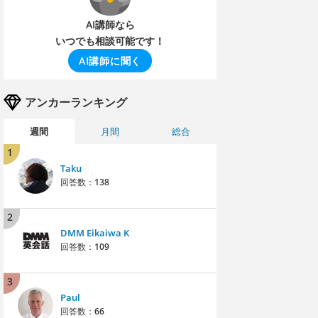
AI講師なら
いつでも相談可能です！
AI講師に聞く
アンカーランキング
週間
月間
総合
1
Taku
回答数：
138
2
DMM Eikaiwa K
回答数：
109
3
Paul
回答数：
66