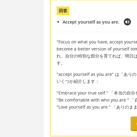
回答
Accept yourself as you are.
"Focus on what you have, accept yourse
become a better version of y
れ、自分の特別な部分を育てれば、明日は
す。
"accept yourself as you a
いくつか紹介します：
"Embrace your true self." 「本
"Be comfortable with who you a
"Love yourself as you are." 「