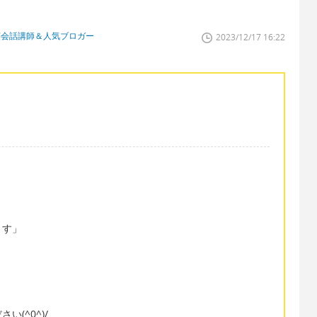
英会話講師＆人気ブロガー
2023/12/17 16:22
ます」
(^0^)/