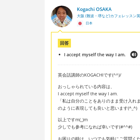
Kogachi OSAKA
大阪 (難波・堺など)カフェレッスン
日本
回答
I accept myself the way I am.
英会話講師のKOGACHIです(^^)/
おっしゃられている内容は、
I accept myself the way I am.
「私は自分のことをありのまま受け入れ
のように表現しても良いと思います(
^_^
)
以上ですm(_)m
少しでも参考になれば幸いです(#^^#)
お困りの時は、いつでも気軽にご質問ください