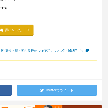
す★★
役に立った
0
阪 (難波・堺・河内長野)カフェ英語レッスン(1h1666円～)」
Twitterで
ツイート