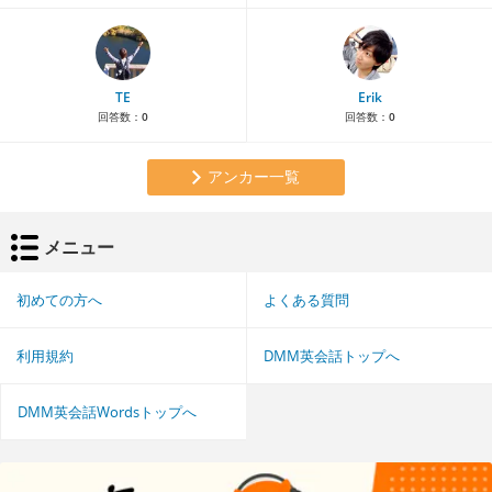
TE
Erik
回答数：
0
回答数：
0
アンカー一覧
メニュー
初めての方へ
よくある質問
利用規約
DMM英会話トップへ
DMM英会話Wordsトップへ