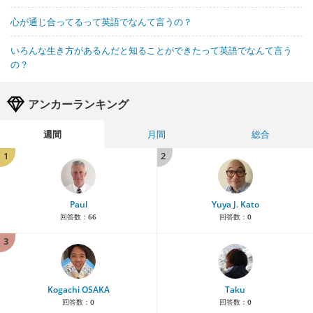
心が通じ合ってるって英語でなんて言うの？
いろんな生き方があるんだと知ることができたって英語でなんて言う
の？
アンカーランキング
週間
月間
総合
1
2
Paul
Yuya J. Kato
回答数：
66
回答数：
0
3
Kogachi OSAKA
Taku
回答数：
0
回答数：
0