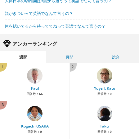
大体日本の幼稚園は3歳から通うって英語でなんて言うの？
顔がきついって英語でなんて言うの？
体を拭いてるから待っててねって英語でなんて言うの？
アンカーランキング
週間
月間
総合
1
2
Paul
Yuya J. Kato
回答数：
66
回答数：
0
3
Kogachi OSAKA
Taku
回答数：
0
回答数：
0