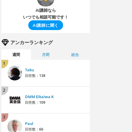
AI講師なら
いつでも相談可能です！
AI講師に聞く
アンカーランキング
週間
月間
総合
1
Taku
回答数：
138
2
DMM Eikaiwa K
回答数：
109
3
Paul
回答数：
66